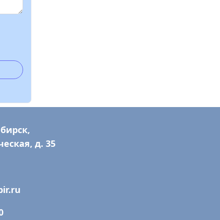
ибирск,
еская, д. 35
ir.ru
0