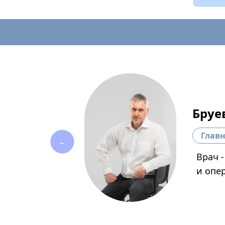
Бруе
Глав
←
Врач 
и опе