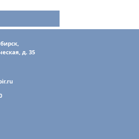
ибирск,
еская, д. 35
ir.ru
0