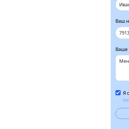
Ваш н
Ваше
Я 
по